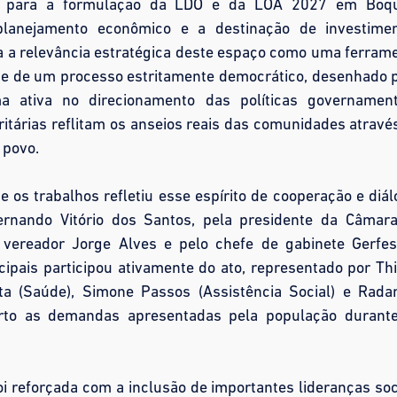
es para a formulação da LDO e da LOA 2027 em Boq
planejamento econômico e a destinação de investime
ça a relevância estratégica deste espaço como uma ferram
-se de um processo estritamente democrático, desenhado 
a ativa no direcionamento das políticas governament
itárias reflitam os anseios reais das comunidades atravé
 povo.
 os trabalhos refletiu esse espírito de cooperação e diál
ernando Vitório dos Santos, pela presidente da Câmar
 vereador Jorge Alves e pelo chefe de gabinete Gerfe
cipais participou ativamente do ato, representado por Th
ta (Saúde), Simone Passos (Assistência Social) e Rad
rto as demandas apresentadas pela população durant
i reforçada com a inclusão de importantes lideranças soc