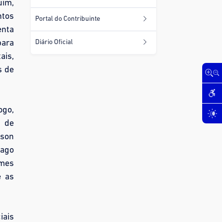
uim,
ntos
Portal do Contribuinte
enta
para
Diário Oficial
ais,
s de
ogo,
a de
sson
iago
ames
e as
iais