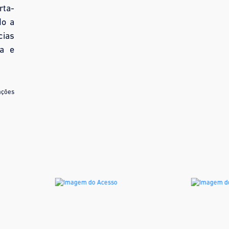
rta-
do a
cias
ta e
ações